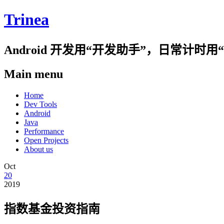
Trinea
Android 开发用“开发助手”，日常计
Main menu
Skip
Home
to
Dev Tools
content
Android
Java
Performance
Open Projects
About us
Oct
20
2019
指数基金投资指南