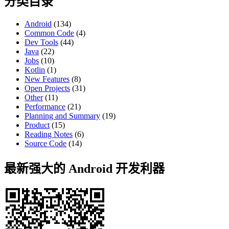
分类目录
Android
(134)
Common Code
(4)
Dev Tools
(44)
Java
(22)
Jobs
(10)
Kotlin
(1)
New Features
(8)
Open Projects
(31)
Other
(11)
Performance
(21)
Planning and Summary
(19)
Product
(15)
Reading Notes
(6)
Source Code
(14)
最新强大的 Android 开发利器