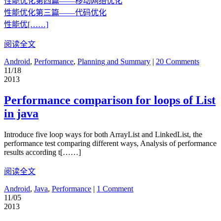
性能优化第四篇——移动网络优化
性能优化第三篇——代码优化
性能优[……]
阅读全文
Android
,
Performance
,
Planning and Summary
|
20 Comments
11/18
2013
Performance comparison for loops of List
in java
Introduce five loop ways for both ArrayList and LinkedList, the
performance test comparing different ways, Analysis of performance
results according t[……]
阅读全文
Android
,
Java
,
Performance
|
1 Comment
11/05
2013