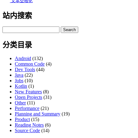
文本空格化
站内搜索
Search
for:
分类目录
Android
(132)
Common Code
(4)
Dev Tools
(44)
Java
(22)
Jobs
(10)
Kotlin
(1)
New Features
(8)
Open Projects
(31)
Other
(11)
Performance
(21)
Planning and Summary
(19)
Product
(15)
Reading Notes
(6)
Source Code
(14)