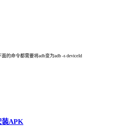
命令都需要将adb变为adb -s deviceId
安装APK