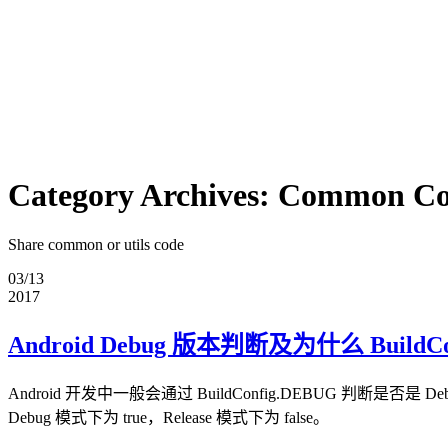
Category Archives:
Common Co
Share common or utils code
03/13
2017
Android Debug 版本判断及为什么 BuildCon
Android 开发中一般会通过 BuildConfig.DEBUG
Debug 模式下为 true，Release 模式下为 false。