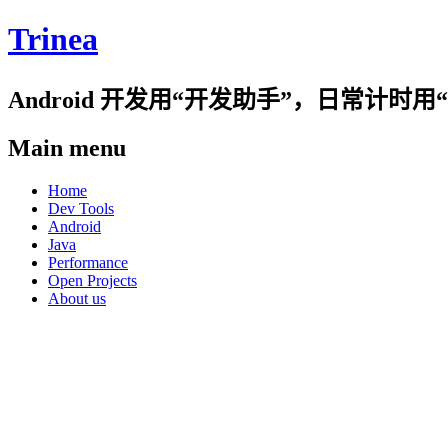
Trinea
Android 开发用“开发助手”，日常计
Main menu
Skip
Home
to
Dev Tools
content
Android
Java
Performance
Open Projects
About us