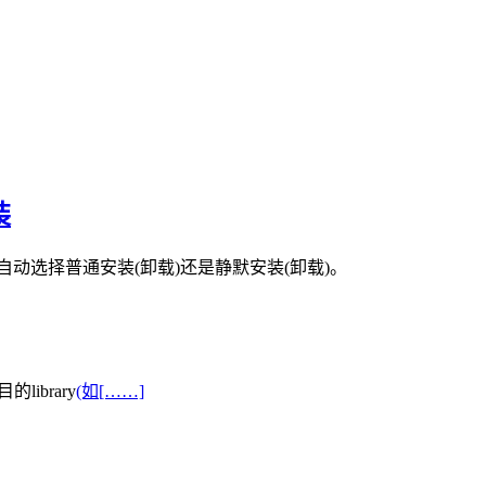
装
何自动选择普通安装(卸载)还是静默安装(卸载)。
的library
(如[……]