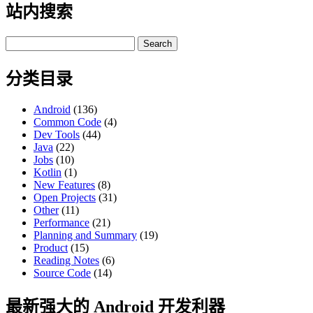
站内搜索
Search
for:
分类目录
Android
(136)
Common Code
(4)
Dev Tools
(44)
Java
(22)
Jobs
(10)
Kotlin
(1)
New Features
(8)
Open Projects
(31)
Other
(11)
Performance
(21)
Planning and Summary
(19)
Product
(15)
Reading Notes
(6)
Source Code
(14)
最新强大的 Android 开发利器