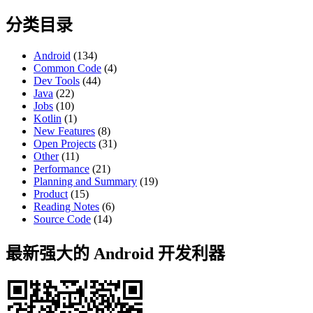
for:
分类目录
Android
(134)
Common Code
(4)
Dev Tools
(44)
Java
(22)
Jobs
(10)
Kotlin
(1)
New Features
(8)
Open Projects
(31)
Other
(11)
Performance
(21)
Planning and Summary
(19)
Product
(15)
Reading Notes
(6)
Source Code
(14)
最新强大的 Android 开发利器