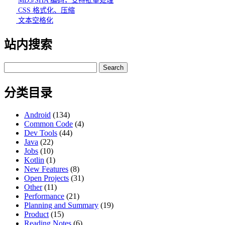
MD5/SHA 编码，支持批量处理
CSS 格式化、压缩
文本空格化
站内搜索
Search
for:
分类目录
Android
(134)
Common Code
(4)
Dev Tools
(44)
Java
(22)
Jobs
(10)
Kotlin
(1)
New Features
(8)
Open Projects
(31)
Other
(11)
Performance
(21)
Planning and Summary
(19)
Product
(15)
Reading Notes
(6)