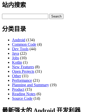
站内搜索
Search
for:
分类目录
Android
(134)
Common Code
(4)
Dev Tools
(44)
Java
(22)
Jobs
(10)
Kotlin
(1)
New Features
(8)
Open Projects
(31)
Other
(11)
Performance
(21)
Planning and Summary
(19)
Product
(15)
Reading Notes
(6)
Source Code
(14)
最新强大的 Android 开发利器