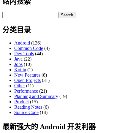
站内搜索
Search
for:
分类目录
Android
(136)
Common Code
(4)
Dev Tools
(44)
Java
(22)
Jobs
(10)
Kotlin
(1)
New Features
(8)
Open Projects
(31)
Other
(11)
Performance
(21)
Planning and Summary
(19)
Product
(15)
Reading Notes
(6)
Source Code
(14)
最新强大的 Android 开发利器