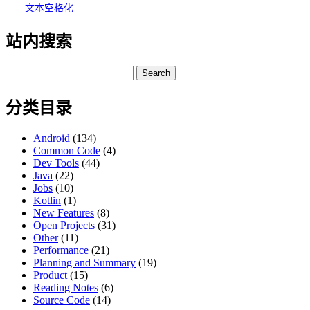
文本空格化
站内搜索
Search
for:
分类目录
Android
(134)
Common Code
(4)
Dev Tools
(44)
Java
(22)
Jobs
(10)
Kotlin
(1)
New Features
(8)
Open Projects
(31)
Other
(11)
Performance
(21)
Planning and Summary
(19)
Product
(15)
Reading Notes
(6)
Source Code
(14)