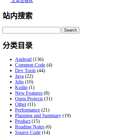
文本空格化
站内搜索
Search
for:
分类目录
Android
(136)
Common Code
(4)
Dev Tools
(44)
Java
(22)
Jobs
(10)
Kotlin
(1)
New Features
(8)
Open Projects
(31)
Other
(11)
Performance
(21)
Planning and Summary
(19)
Product
(15)
Reading Notes
(6)
Source Code
(14)