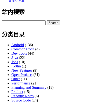
文本空格化
站内搜索
Search
for:
分类目录
Android
(136)
Common Code
(4)
Dev Tools
(44)
Java
(22)
Jobs
(10)
Kotlin
(1)
New Features
(8)
Open Projects
(31)
Other
(11)
Performance
(21)
Planning and Summary
(19)
Product
(15)
Reading Notes
(6)
Source Code
(14)