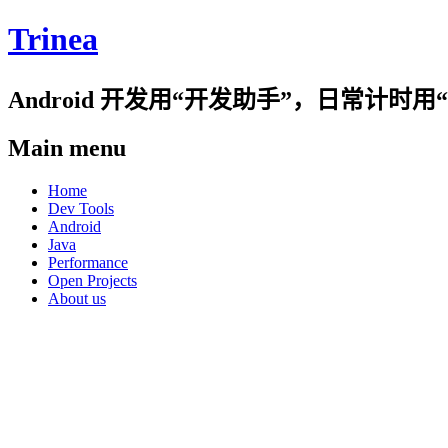
Trinea
Android 开发用“开发助手”，日常计
Main menu
Skip
Home
to
Dev Tools
content
Android
Java
Performance
Open Projects
About us