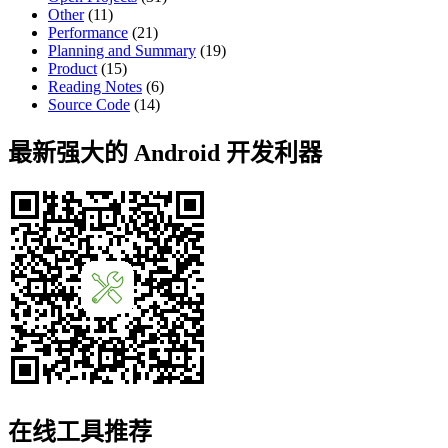
Other
(11)
Performance
(21)
Planning and Summary
(19)
Product
(15)
Reading Notes
(6)
Source Code
(14)
最新强大的 Android 开发利器
在线工具推荐