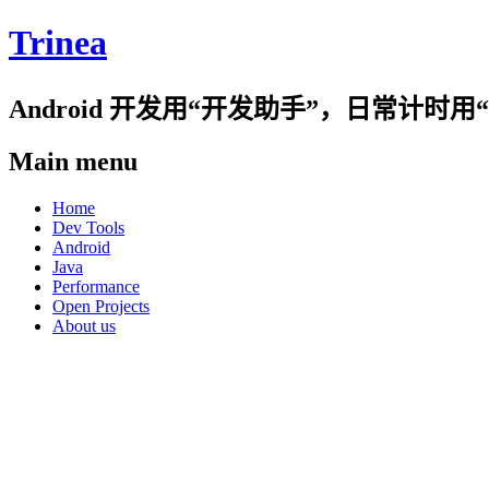
Trinea
Android 开发用“开发助手”，日常计
Main menu
Skip
Home
to
Dev Tools
content
Android
Java
Performance
Open Projects
About us