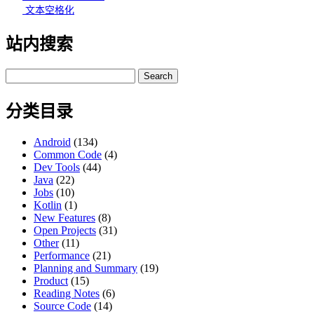
文本空格化
站内搜索
Search
for:
分类目录
Android
(134)
Common Code
(4)
Dev Tools
(44)
Java
(22)
Jobs
(10)
Kotlin
(1)
New Features
(8)
Open Projects
(31)
Other
(11)
Performance
(21)
Planning and Summary
(19)
Product
(15)
Reading Notes
(6)
Source Code
(14)