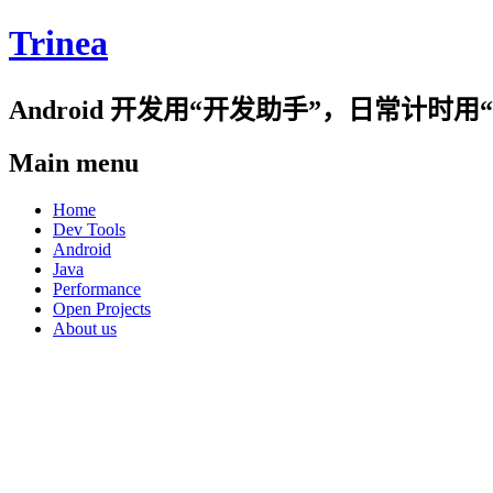
Trinea
Android 开发用“开发助手”，日常计
Main menu
Skip
Home
to
Dev Tools
content
Android
Java
Performance
Open Projects
About us