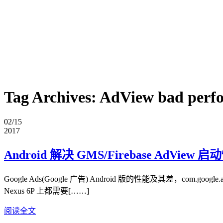
Tag Archives:
AdView bad perf
02/15
2017
Android 解决 GMS/Firebase AdVi
Google Ads(Google 广告) Android 版的性能及其差，com.goo
Nexus 6P 上都需要[……]
阅读全文