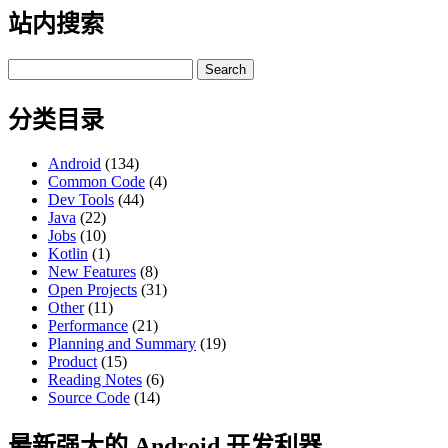
站内搜索
Search
for:
分类目录
Android
(134)
Common Code
(4)
Dev Tools
(44)
Java
(22)
Jobs
(10)
Kotlin
(1)
New Features
(8)
Open Projects
(31)
Other
(11)
Performance
(21)
Planning and Summary
(19)
Product
(15)
Reading Notes
(6)
Source Code
(14)
最新强大的 Android 开发利器