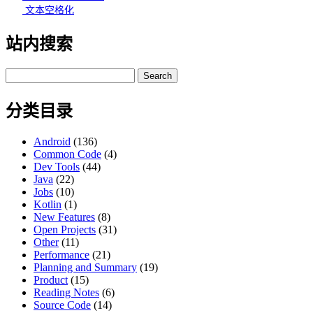
文本空格化
站内搜索
Search
for:
分类目录
Android
(136)
Common Code
(4)
Dev Tools
(44)
Java
(22)
Jobs
(10)
Kotlin
(1)
New Features
(8)
Open Projects
(31)
Other
(11)
Performance
(21)
Planning and Summary
(19)
Product
(15)
Reading Notes
(6)
Source Code
(14)