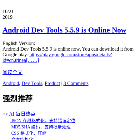
10/21
2019
Android Dev Tools 5.5.9 is Online Now
English Version:
Android Dev Tools 5.5.9 is online now, You can download it from
Google play:
https://play.google.com/store/apps/details?
id=cn.trinea[……]
阅读全文
Android
,
Dev Tools
,
Product
|
3 Comments
强烈推荐
=> AI 每日热点
JSON 在线格式化，支持错误定位
MD5/SHA 编码，支持批量处理
CSS 格式化、压缩
文本空格化