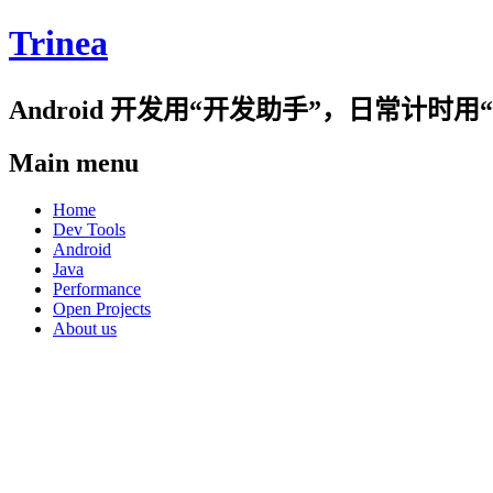
Trinea
Android 开发用“开发助手”，日常计
Main menu
Skip
Home
to
Dev Tools
content
Android
Java
Performance
Open Projects
About us