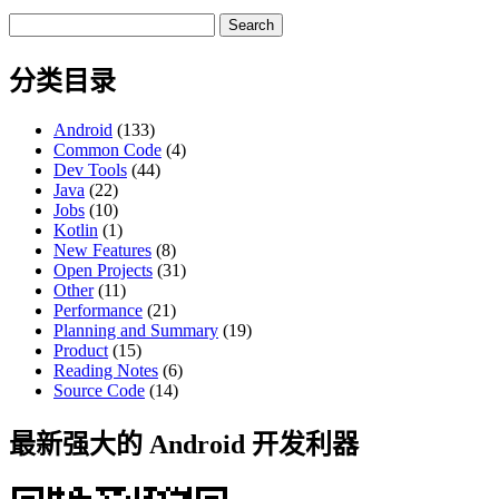
Search
for:
分类目录
Android
(133)
Common Code
(4)
Dev Tools
(44)
Java
(22)
Jobs
(10)
Kotlin
(1)
New Features
(8)
Open Projects
(31)
Other
(11)
Performance
(21)
Planning and Summary
(19)
Product
(15)
Reading Notes
(6)
Source Code
(14)
最新强大的 Android 开发利器