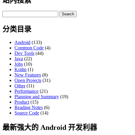
站内搜索
Search
for:
分类目录
Android
(133)
Common Code
(4)
Dev Tools
(44)
Java
(22)
Jobs
(10)
Kotlin
(1)
New Features
(8)
Open Projects
(31)
Other
(11)
Performance
(21)
Planning and Summary
(19)
Product
(15)
Reading Notes
(6)
Source Code
(14)
最新强大的 Android 开发利器