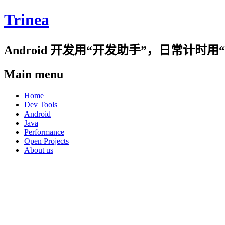
Trinea
Android 开发用“开发助手”，日常计
Main menu
Skip
Home
to
Dev Tools
content
Android
Java
Performance
Open Projects
About us