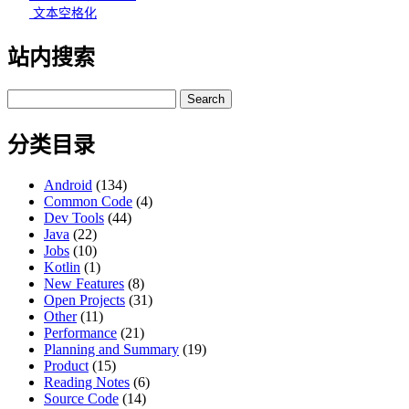
文本空格化
站内搜索
Search
for:
分类目录
Android
(134)
Common Code
(4)
Dev Tools
(44)
Java
(22)
Jobs
(10)
Kotlin
(1)
New Features
(8)
Open Projects
(31)
Other
(11)
Performance
(21)
Planning and Summary
(19)
Product
(15)
Reading Notes
(6)
Source Code
(14)