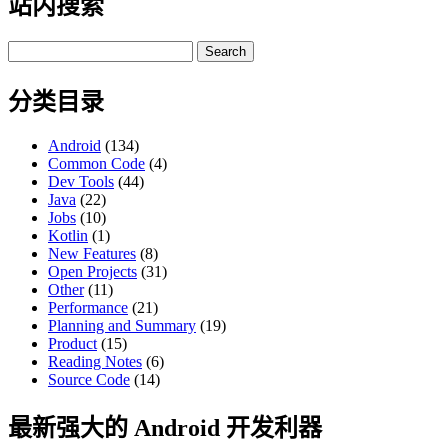
站内搜索
Search
for:
分类目录
Android
(134)
Common Code
(4)
Dev Tools
(44)
Java
(22)
Jobs
(10)
Kotlin
(1)
New Features
(8)
Open Projects
(31)
Other
(11)
Performance
(21)
Planning and Summary
(19)
Product
(15)
Reading Notes
(6)
Source Code
(14)
最新强大的 Android 开发利器