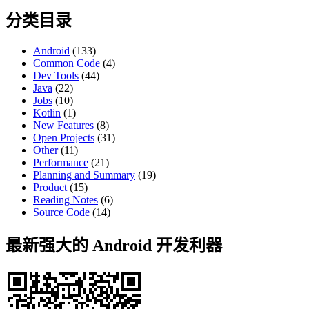
分类目录
Android
(133)
Common Code
(4)
Dev Tools
(44)
Java
(22)
Jobs
(10)
Kotlin
(1)
New Features
(8)
Open Projects
(31)
Other
(11)
Performance
(21)
Planning and Summary
(19)
Product
(15)
Reading Notes
(6)
Source Code
(14)
最新强大的 Android 开发利器