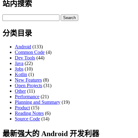
站内搜索
Search
for:
分类目录
Android
(133)
Common Code
(4)
Dev Tools
(44)
Java
(22)
Jobs
(10)
Kotlin
(1)
New Features
(8)
Open Projects
(31)
Other
(11)
Performance
(21)
Planning and Summary
(19)
Product
(15)
Reading Notes
(6)
Source Code
(14)
最新强大的 Android 开发利器