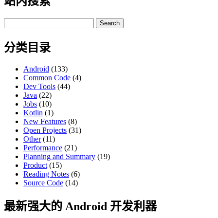
站内搜索
Search
for:
分类目录
Android
(133)
Common Code
(4)
Dev Tools
(44)
Java
(22)
Jobs
(10)
Kotlin
(1)
New Features
(8)
Open Projects
(31)
Other
(11)
Performance
(21)
Planning and Summary
(19)
Product
(15)
Reading Notes
(6)
Source Code
(14)
最新强大的 Android 开发利器