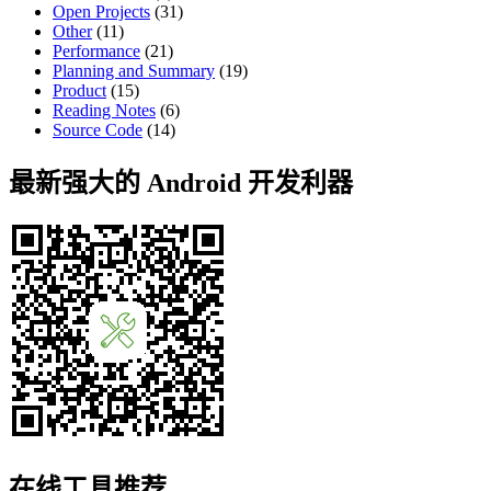
Open Projects
(31)
Other
(11)
Performance
(21)
Planning and Summary
(19)
Product
(15)
Reading Notes
(6)
Source Code
(14)
最新强大的 Android 开发利器
在线工具推荐