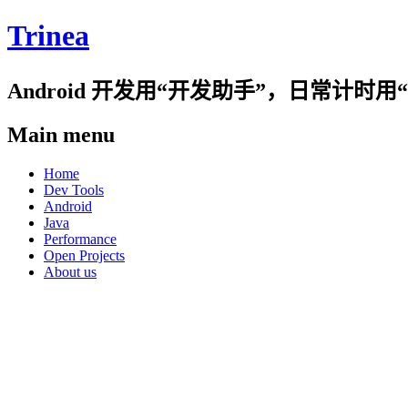
Trinea
Android 开发用“开发助手”，日常计
Main menu
Skip
Home
to
Dev Tools
content
Android
Java
Performance
Open Projects
About us