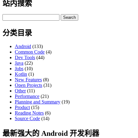
站内搜索
Search
for:
分类目录
Android
(133)
Common Code
(4)
Dev Tools
(44)
Java
(22)
Jobs
(10)
Kotlin
(1)
New Features
(8)
Open Projects
(31)
Other
(11)
Performance
(21)
Planning and Summary
(19)
Product
(15)
Reading Notes
(6)
Source Code
(14)
最新强大的 Android 开发利器