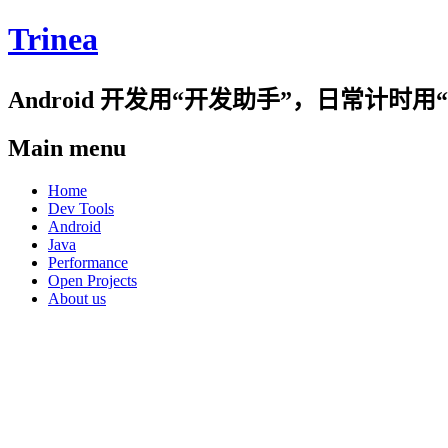
Trinea
Android 开发用“开发助手”，日常计
Main menu
Skip
Home
to
Dev Tools
content
Android
Java
Performance
Open Projects
About us