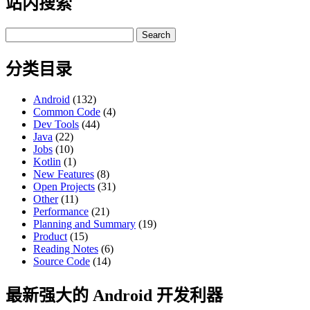
站内搜索
Search
for:
分类目录
Android
(132)
Common Code
(4)
Dev Tools
(44)
Java
(22)
Jobs
(10)
Kotlin
(1)
New Features
(8)
Open Projects
(31)
Other
(11)
Performance
(21)
Planning and Summary
(19)
Product
(15)
Reading Notes
(6)
Source Code
(14)
最新强大的 Android 开发利器