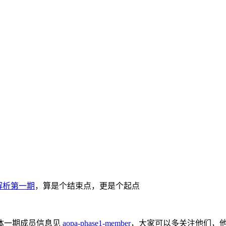
码解析第一期
，算是个结束点，更是个起点
体一期成员信息见
aopa-phase1-member
，大家可以多关注他们，