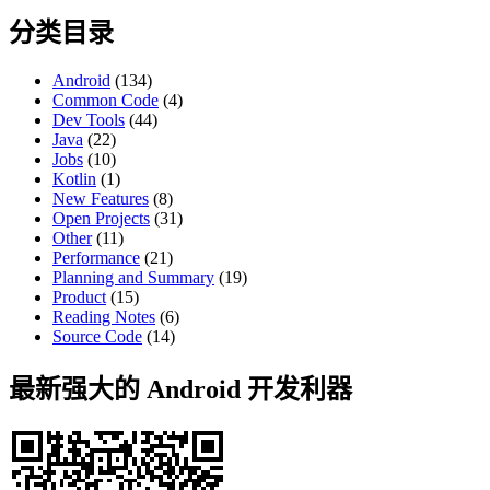
分类目录
Android
(134)
Common Code
(4)
Dev Tools
(44)
Java
(22)
Jobs
(10)
Kotlin
(1)
New Features
(8)
Open Projects
(31)
Other
(11)
Performance
(21)
Planning and Summary
(19)
Product
(15)
Reading Notes
(6)
Source Code
(14)
最新强大的 Android 开发利器