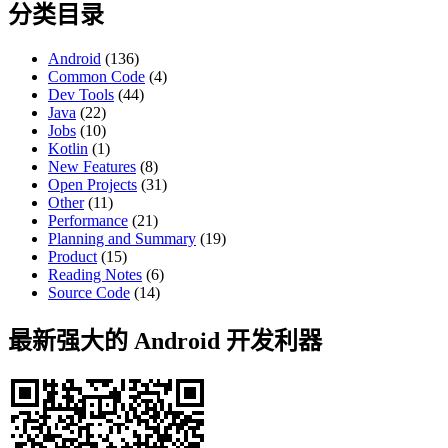
分类目录
Android
(136)
Common Code
(4)
Dev Tools
(44)
Java
(22)
Jobs
(10)
Kotlin
(1)
New Features
(8)
Open Projects
(31)
Other
(11)
Performance
(21)
Planning and Summary
(19)
Product
(15)
Reading Notes
(6)
Source Code
(14)
最新强大的 Android 开发利器