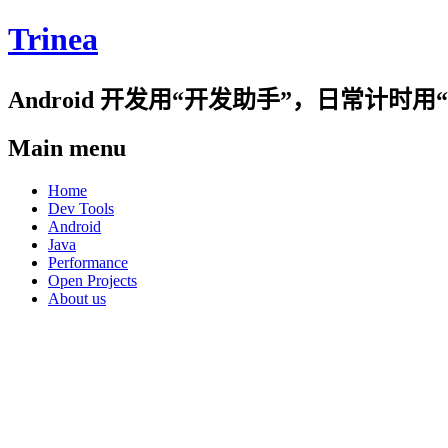
Trinea
Android 开发用“开发助手”，日常计
Main menu
Skip
Home
to
Dev Tools
content
Android
Java
Performance
Open Projects
About us