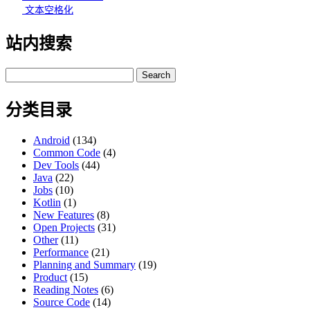
文本空格化
站内搜索
Search
for:
分类目录
Android
(134)
Common Code
(4)
Dev Tools
(44)
Java
(22)
Jobs
(10)
Kotlin
(1)
New Features
(8)
Open Projects
(31)
Other
(11)
Performance
(21)
Planning and Summary
(19)
Product
(15)
Reading Notes
(6)
Source Code
(14)