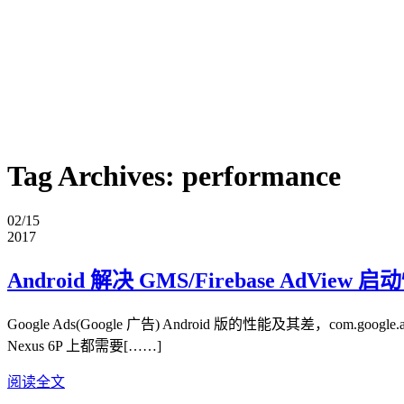
Tag Archives:
performance
02/15
2017
Android 解决 GMS/Firebase AdVi
Google Ads(Google 广告) Android 版的性能及其差，com.goo
Nexus 6P 上都需要[……]
阅读全文