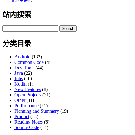
文本空格化
站内搜索
Search
for:
分类目录
Android
(132)
Common Code
(4)
Dev Tools
(44)
Java
(22)
Jobs
(10)
Kotlin
(1)
New Features
(8)
Open Projects
(31)
Other
(11)
Performance
(21)
Planning and Summary
(19)
Product
(15)
Reading Notes
(6)
Source Code
(14)