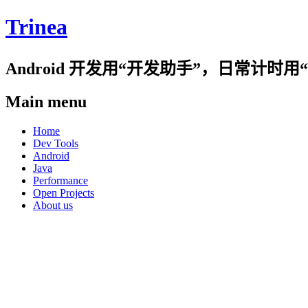
Trinea
Android 开发用“开发助手”，日常计
Main menu
Skip
Home
to
Dev Tools
content
Android
Java
Performance
Open Projects
About us