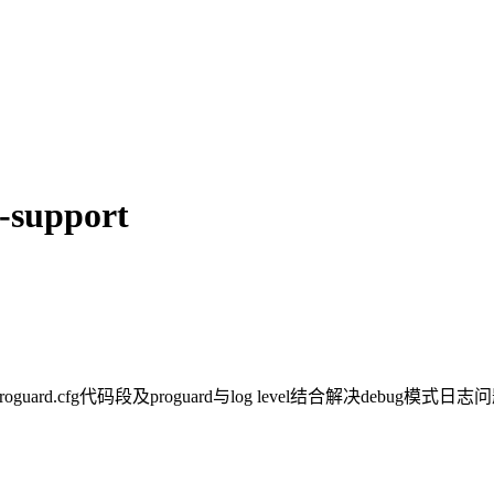
-support
oguard.cfg代码段及proguard与log level结合解决debug模