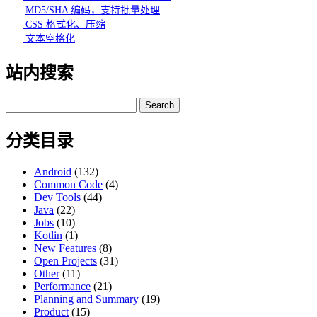
MD5/SHA 编码，支持批量处理
CSS 格式化、压缩
文本空格化
站内搜索
Search
for:
分类目录
Android
(132)
Common Code
(4)
Dev Tools
(44)
Java
(22)
Jobs
(10)
Kotlin
(1)
New Features
(8)
Open Projects
(31)
Other
(11)
Performance
(21)
Planning and Summary
(19)
Product
(15)