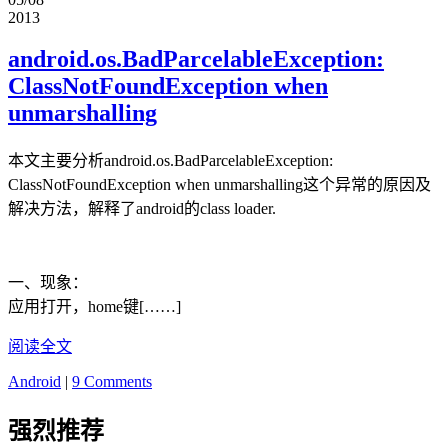
2013
android.os.BadParcelableException:
ClassNotFoundException when
unmarshalling
本文主要分析android.os.BadParcelableException:
ClassNotFoundException when unmarshalling这个异常的原因及
解决方法，解释了android的class loader.
一、现象：
应用打开，home键[……]
阅读全文
Android
|
9 Comments
强烈推荐