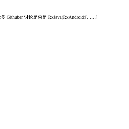
thuber 讨论是否是 RxJava(RxAndroid)[……]