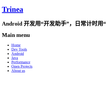
Trinea
Android 开发用“开发助手”，日常计
Main menu
Skip
Home
to
Dev Tools
content
Android
Java
Performance
Open Projects
About us