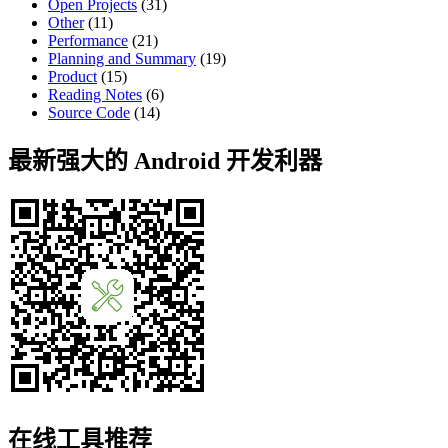
Open Projects
(31)
Other
(11)
Performance
(21)
Planning and Summary
(19)
Product
(15)
Reading Notes
(6)
Source Code
(14)
最新强大的 Android 开发利器
在线工具推荐