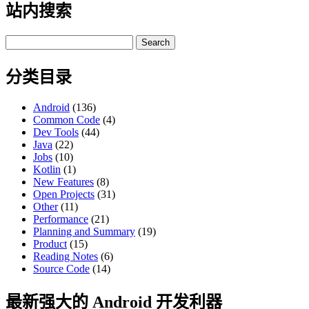
站内搜索
Search
for:
分类目录
Android
(136)
Common Code
(4)
Dev Tools
(44)
Java
(22)
Jobs
(10)
Kotlin
(1)
New Features
(8)
Open Projects
(31)
Other
(11)
Performance
(21)
Planning and Summary
(19)
Product
(15)
Reading Notes
(6)
Source Code
(14)
最新强大的 Android 开发利器