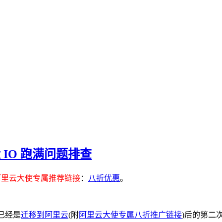
磁盘 IO 跑满问题排查
阿里云大使专属推荐链接
：
八折优惠
。
这已经是
迁移到阿里云
(附
阿里云大使专属八折推广链接
)后的第二