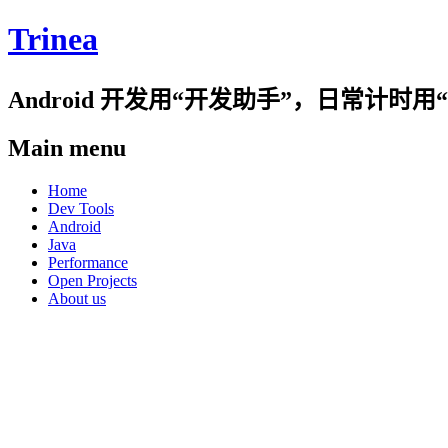
Trinea
Android 开发用“开发助手”，日常计
Main menu
Skip
Home
to
Dev Tools
content
Android
Java
Performance
Open Projects
About us