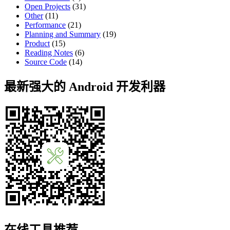
Open Projects
(31)
Other
(11)
Performance
(21)
Planning and Summary
(19)
Product
(15)
Reading Notes
(6)
Source Code
(14)
最新强大的 Android 开发利器