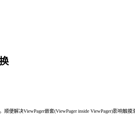
切换
iewPager嵌套(ViewPager inside ViewPager)影响