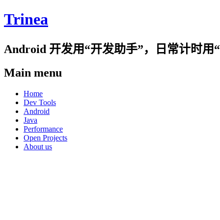
Trinea
Android 开发用“开发助手”，日常计
Main menu
Skip
Home
to
Dev Tools
content
Android
Java
Performance
Open Projects
About us