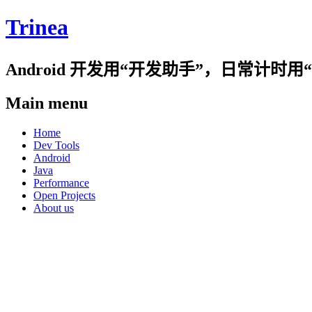
Trinea
Android 开发用“开发助手”，日常计
Main menu
Skip
Home
to
Dev Tools
content
Android
Java
Performance
Open Projects
About us