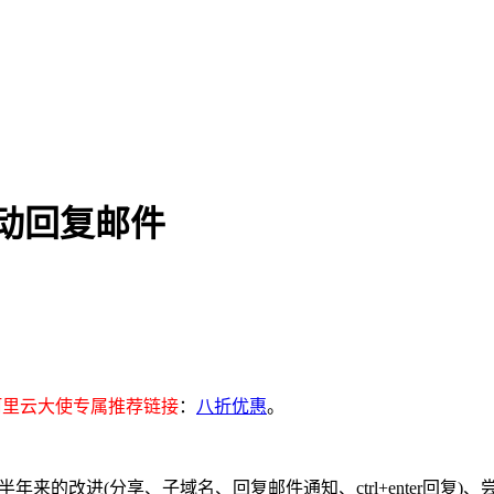
论自动回复邮件
阿里云大使专属推荐链接
：
八折优惠
。
年来的改进(分享、子域名、回复邮件通知、ctrl+enter回复)