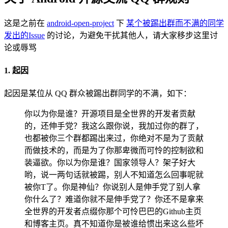
这是之前在
android-open-project
下
某个被踢出群而不满的同学
发出的Issue
的讨论，为避免干扰其他人，请大家移步这里讨
论或辱骂
1. 起因
起因是某位从 QQ 群众被踢出群同学的不满，如下：
你以为你是谁？开源项目是全世界的开发者贡献
的，还伸手党？我这么跟你说，我加过你的群了，
也都被你三个群都踢出来过，你绝对不是为了贡献
而做技术的，而是为了你那卑微而可怜的控制欲和
装逼欲。你以为你是谁？国家领导人？架子好大
哟，说一两句话就被踢，别人不知道怎么回事呢就
被你T了。你是神仙？你说别人是伸手党了别人拿
你什么了？难道你就不是伸手党了？你还不是拿来
全世界的开发者点缀你那个可怜巴巴的Github主页
和博客主页。真不知道你是被谁给惯出来这么些坏