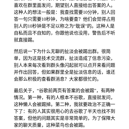
喜欢在群里面发问，期望别人直接给出答案的人。
这种人的想法一般是：我查找需要10分钟，别人回
答一句只需要10秒钟，为啥要查？他们会觉得占用
别人的10秒钟是不足以称之为“耽误”的。这种人是
自私而且不自知的，你跟他说也没用，警告后不听
就直接踢。
然后说一下为什么无聊的扯淡会被踢出群。很简
单，因为这是技术交流群，扯淡造成了信息污染，
别人本来每次看到群头像闪起就可以点开来看问题
并作出回答，但如果群里全是扯淡信息的话，谁还
会那么积极的查看群消息？大家都很忙的。
最后关于，“谷歌前两页有答案的会被踢”，有两种
情况。第一种，有的人根本不谷歌，直接就发问，
这种懒人会被踢掉。第二种，我就要政治不正确一
下了：有的人其实很用心的去谷歌了半天也找不到
答案，但他的问题其实是非常简单的，为了保障大
家的聊天质量，这种菜鸟也会被踢。