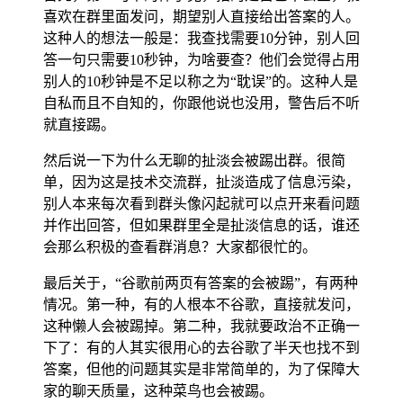
喜欢在群里面发问，期望别人直接给出答案的人。
这种人的想法一般是：我查找需要10分钟，别人回
答一句只需要10秒钟，为啥要查？他们会觉得占用
别人的10秒钟是不足以称之为“耽误”的。这种人是
自私而且不自知的，你跟他说也没用，警告后不听
就直接踢。
然后说一下为什么无聊的扯淡会被踢出群。很简
单，因为这是技术交流群，扯淡造成了信息污染，
别人本来每次看到群头像闪起就可以点开来看问题
并作出回答，但如果群里全是扯淡信息的话，谁还
会那么积极的查看群消息？大家都很忙的。
最后关于，“谷歌前两页有答案的会被踢”，有两种
情况。第一种，有的人根本不谷歌，直接就发问，
这种懒人会被踢掉。第二种，我就要政治不正确一
下了：有的人其实很用心的去谷歌了半天也找不到
答案，但他的问题其实是非常简单的，为了保障大
家的聊天质量，这种菜鸟也会被踢。