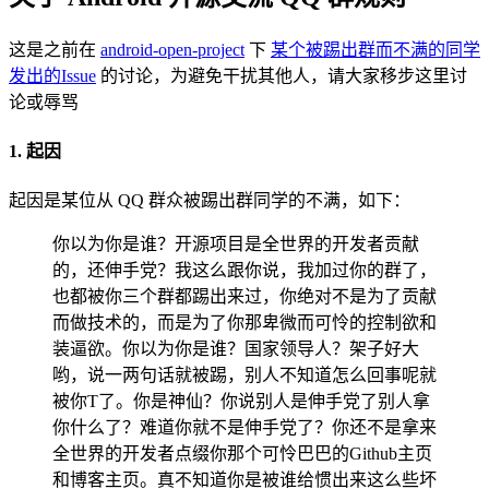
这是之前在
android-open-project
下
某个被踢出群而不满的同学
发出的Issue
的讨论，为避免干扰其他人，请大家移步这里讨
论或辱骂
1. 起因
起因是某位从 QQ 群众被踢出群同学的不满，如下：
你以为你是谁？开源项目是全世界的开发者贡献
的，还伸手党？我这么跟你说，我加过你的群了，
也都被你三个群都踢出来过，你绝对不是为了贡献
而做技术的，而是为了你那卑微而可怜的控制欲和
装逼欲。你以为你是谁？国家领导人？架子好大
哟，说一两句话就被踢，别人不知道怎么回事呢就
被你T了。你是神仙？你说别人是伸手党了别人拿
你什么了？难道你就不是伸手党了？你还不是拿来
全世界的开发者点缀你那个可怜巴巴的Github主页
和博客主页。真不知道你是被谁给惯出来这么些坏