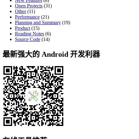
New Features
(8)
Open Projects
(31)
Other
(11)
Performance
(21)
Planning and Summary
(19)
Product
(15)
Reading Notes
(6)
Source Code
(14)
最新强大的 Android 开发利器