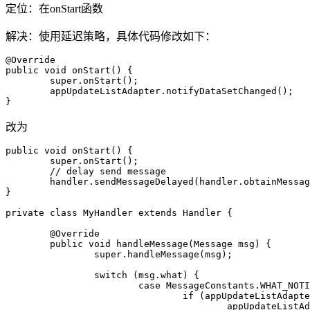
定位：在onStart函数
解决：使用延迟策略，具体代码修改如下：
@Override

public void onStart() {

	super.onStart();

	appUpdateListAdapter.notifyDataSetChanged();

}
改为
public void onStart() {

	super.onStart();

	// delay send message

	handler.sendMessageDelayed(handler.obtainMessage(MessageConstants.WHAT_NOTIFY_DATA_CHANGED), 100);

}

private class MyHandler extends Handler {

	@Override

	public void handleMessage(Message msg) {

		super.handleMessage(msg);

		switch (msg.what) {

			case MessageConstants.WHAT_NOTIFY_DATA_CHANGED:

				if (appUpdateListAdapter != null) {

					appUpdateListAdapter.notifyDataSetChanged();
