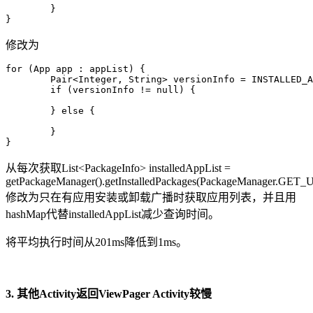
	}

}
修改为
for (App app : appList) {

	Pair<Integer, String> versionInfo = INSTALLED_APP_MAP.get(app.getPackageName());

	if (versionInfo != null) {

	} else {

	}

}
从每次获取List<PackageInfo> installedAppList =
getPackageManager().getInstalledPackages(PackageManager
修改为只在有应用安装或卸载广播时获取应用列表，并且用
hashMap代替installedAppList减少查询时间。
将平均执行时间从201ms降低到1ms。
3. 其他Activity返回ViewPager Activity较慢