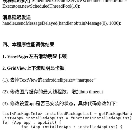
线程延迟执行
ScheduledExecutorService scheduledThreadPool =
Executors.newScheduledThreadPool(10);
消息延迟发送
handler.sendMessageDelayed(handler.obtainMessage(0), 1000);
四、本程序性能调优结果
1. ViewPager左右滑动明显卡顿
2. GridView上下滚动明显卡顿
(1). 去掉TextView的android:ellipsize=”marquee”
(2). 修改图片缓存的最大线程数，增加http timeout
(3). 修改设置app是否已安装的状态，具体代码修改如下：
List<PackageInfo> installedPackageList = getPackageMana
List<App> installedAppList = function(installedAppList)

for (App app : appList) {

	for (App installedApp : installedAppList) {
