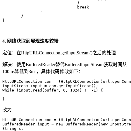
				}

				break;

		}

	}

}
4. 网络获取到展现速度较慢
定位：在HttpURLConnection.getInputStream()之后的处理
解决：使用BufferedReader替代BufferedInputStream获取时间从
100ms降低到3ms，具体代码修改如下：
HttpURLConnection con = (HttpURLConnection)url.openConn
InputStream input = con.getInputStream();

while (input.read(buffer, 0, 1024) != -1) {

}
改为
HttpURLConnection con = (HttpURLConnection)url.openConn
BufferedReader input = new BufferedReader(new InputStre
String s;
