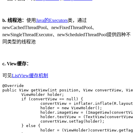
b. 线程池：
使用
Java的Executors
类，通过
newCachedThreadPool、newFixedThreadPool、
newSingleThreadExecutor、newScheduledThreadPool提供四种不
同类型的线程池
c. View缓存：
可见
ListView缓存机制
@Override

public View getView(int position, View convertView, Vie
	ViewHolder holder;

	if (convertView == null) {

		convertView = inflater.inflate(R.layout.type_item, null);

		holder = new ViewHolder();

		holder.imageView = (ImageView)convertView.findViewById(R.id.app_icon);

		holder.textView = (TextView)convertView.findViewById(R.id.app_name);

		convertView.setTag(holder);

	} else {

		holder = (ViewHolder)convertView.getTag();
