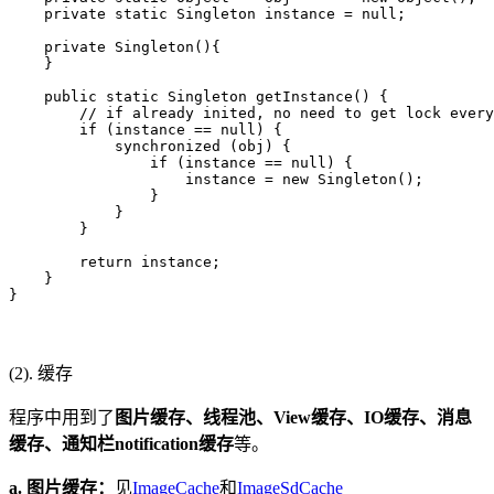
    private static Singleton instance = null;

    private Singleton(){

    }

    public static Singleton getInstance() {

        // if already inited, no need to get lock every
        if (instance == null) {

            synchronized (obj) {

                if (instance == null) {

                    instance = new Singleton();

                }

            }

        }

        return instance;

    }

}
(2). 缓存
程序中用到了
图片缓存、线程池、View缓存、IO缓存、消息
缓存、通知栏notification缓存
等。
a. 图片缓存：
见
ImageCache
和
ImageSdCache