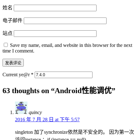
姓名
电子邮件
站点
Save my name, email, and website in this browser for the next
time I comment.
Current ye@r
*
63 thoughts on “
Android性能调优
”
quincy
2016 年 7 月 28 日 at 下午 5:57
singleton 加了synchronize依然是不安全的。 因为第一次
访问instance ：if (instance == null)