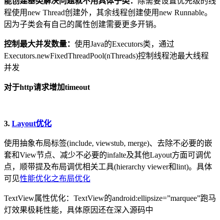
能创建基类解决问题就不用具体子类：
除需要设置优先级的线
程使用new Thread创建外，其余线程创建使用new Runnable。
因为子类会有自己的属性创建需要更多开销。
控制最大并发数量：
使用Java的Executors类，通过
Executors.newFixedThreadPool(nThreads)控制线程池最大线程
并发
对于http请求增加timeout
3.
Layout优化
使用抽象布局标签(include, viewstub, merge)、去除不必要的嵌
套和View节点、减少不必要的infalte及其他Layout方面可调优
点，顺带提及布局调优相关工具(hierarchy viewer和lint)。具体
可见
性能优化之布局优化
TextView属性优化：TextView的android:ellipsize=”marquee”跑马
灯效果极耗性能，具体原因还在深入源码中