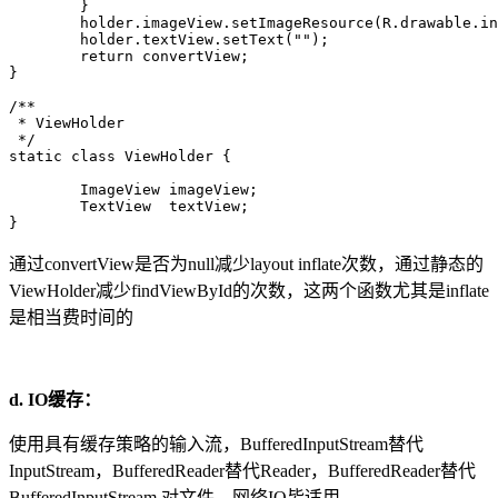
	}

	holder.imageView.setImageResource(R.drawable.index_default_image);

	holder.textView.setText("");

	return convertView;

}

/**

 * ViewHolder

 */

static class ViewHolder {

	ImageView imageView;

	TextView  textView;

}
通过convertView是否为null减少layout inflate次数，通过静态的
ViewHolder减少findViewById的次数，这两个函数尤其是inflate
是相当费时间的
d. IO缓存：
使用具有缓存策略的输入流，BufferedInputStream替代
InputStream，BufferedReader替代Reader，BufferedReader替代
BufferedInputStream.对文件、网络IO皆适用。