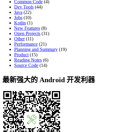
Common Code
(4)
Dev Tools
(44)
Java
(22)
Jobs
(10)
Kotlin
(1)
New Features
(8)
Open Projects
(31)
Other
(11)
Performance
(21)
Planning and Summary
(19)
Product
(15)
Reading Notes
(6)
Source Code
(14)
最新强大的 Android 开发利器