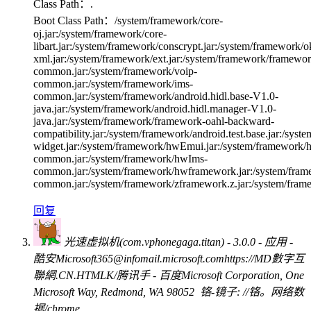
Class Path：.
Boot Class Path：/system/framework/core-
oj.jar:/system/framework/core-
libart.jar:/system/framework/conscrypt.jar:/system/framework/
xml.jar:/system/framework/ext.jar:/system/framework/framewor
common.jar:/system/framework/voip-
common.jar:/system/framework/ims-
common.jar:/system/framework/android.hidl.base-V1.0-
java.jar:/system/framework/android.hidl.manager-V1.0-
java.jar:/system/framework/framework-oahl-backward-
compatibility.jar:/system/framework/android.test.base.jar:/syst
widget.jar:/system/framework/hwEmui.jar:/system/framework
common.jar:/system/framework/hwIms-
common.jar:/system/framework/hwframework.jar:/system/frame
common.jar:/system/framework/zframework.z.jar:/system/fra
回复
光速虚拟机(com.vphonegaga.titan) - 3.0.0 - 应用 -
酷安Microsoft365@infomail.microsoft.comhttps://MD數字互
聯網.CN.HTMLK/腾讯手 - 百度Microsoft Corporation, One
Microsoft Way, Redmond, WA 98052 铬-镜子: //铬。网络数
据/chrome