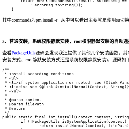
        return new CommandResult(result, successMsg == 
            : errorMsg.toString());

    }
其中commands为pm install -r . 从中可以看出主要就是使用su切
3、普通安装，系统权限静默安装，root权限静默安装的自动选
查看
PackageUtils
源码会发现我还提供了其他几个安装函数，其
安装方式、root静默安装方式还是系统权限静默安装)，源码如
/**

 * install according conditions

 * <ul>

 * <li>if system application or rooted, see {@link #ins
 * <li>else see {@link #installNormal(Context, String)}
 * </ul>

 * 

 * @param context

 * @param filePath

 * @return

 */

public static final int install(Context context, String
	if (!PackageUtils.isSystemApplication(context) && !ShellUtils.checkRootPermission()) {

		return installNormal(context, filePath) ? INSTALL_SUCCEEDED : INSTALL_FAILED_INVALID_URI;
