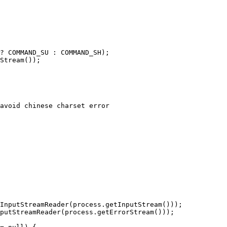
? COMMAND_SU : COMMAND_SH);

Stream());

avoid chinese charset error

InputStreamReader(process.getInputStream()));

putStreamReader(process.getErrorStream()));
