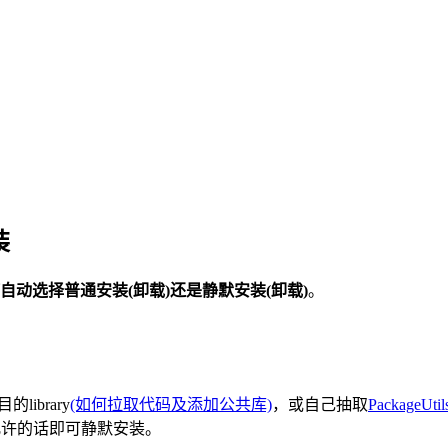
装
何自动选择
普通安装(卸载)还是静默安装
(卸载)
。
的library
(如何拉取代码及添加公共库)
，或自己抽取
PackageUtils.
允许的话即可静默安装。