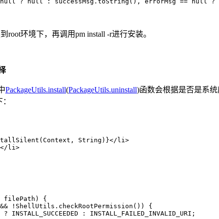
null ? null : successMsg.toString(), errorMsg == null ? 
换到root环境下，再调用pm install -r进行安装。
择
中
PackageUtils.install
(
PackageUtils.uninstall
)函数会根据是否是系统
下：
tallSilent(Context, String)}</li>

</li>

 filePath) {
