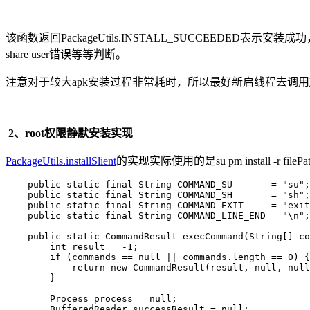
该函数返回PackageUtils.INSTALL_SUCCEE
share user错误等等判断。
注意对于较大apk安装过程非常耗时，所以最好新启线程去调用
2、root权限静默安装实现
PackageUtils.installSlient
的实现实际使用的是su pm install -r f
    public static final String COMMAND_SU       = "su";

    public static final String COMMAND_SH       = "sh";

    public static final String COMMAND_EXIT     = "exit
    public static final String COMMAND_LINE_END = "\n";

    public static CommandResult execCommand(String[] co
        int result = -1;

        if (commands == null || commands.length == 0) {

            return new CommandResult(result, null, null
        }

        Process process = null;

        BufferedReader successResult = null;
