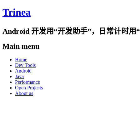
Trinea
Android 开发用“开发助手”，日常计
Main menu
Skip
Home
to
Dev Tools
content
Android
Java
Performance
Open Projects
About us