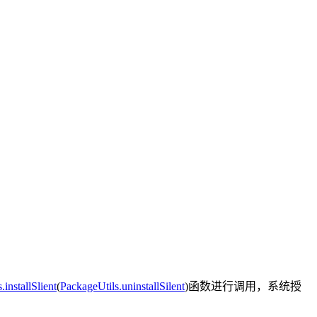
installSlient
(
PackageUtils.uninstallSilent
)函数进行调用，系统授