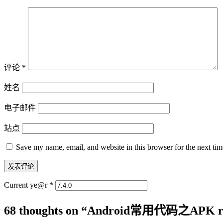
评论
*
姓名
电子邮件
站点
Save my name, email, and website in this browser for the next ti
Current ye@r
*
68 thoughts on “
Android常用代码之APK