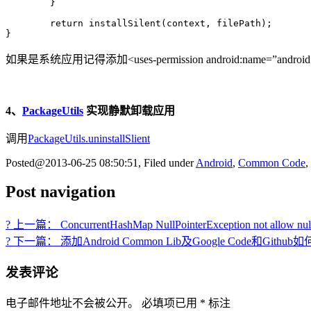
	}

	return installSilent(context, filePath);

}
如果是系统应用记得添加<uses-permission android:name=”
4、
PackageUtils
实现静默卸载应用
调用
PackageUtils.uninstallSlient
Posted@2013-06-25 08:50:51, Filed under
Android
,
Common Code
,
Post navigation
? 上一篇： ConcurrentHashMap NullPointerException not allow null
? 下一篇： 添加Android Common Lib及Google Code和Gith
发表评论
电子邮件地址不会被公开。
必填项已用
*
标注