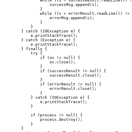
                while ((s = successResult.readLine()) !
                    successMsg.append(s);

                }

                while ((s = errorResult.readLine()) != 
                    errorMsg.append(s);

                }

            }

        } catch (IOException e) {

            e.printStackTrace();

        } catch (Exception e) {

            e.printStackTrace();

        } finally {

            try {

                if (os != null) {

                    os.close();

                }

                if (successResult != null) {

                    successResult.close();

                }

                if (errorResult != null) {

                    errorResult.close();

                }

            } catch (IOException e) {

                e.printStackTrace();

            }

            if (process != null) {

                process.destroy();

            }

        }
