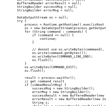
        BufferedReader errorResult = null;

        StringBuilder successMsg = null;

        StringBuilder errorMsg = null;

        DataOutputStream os = null;

        try {

            process = Runtime.getRuntime().exec(isRoot 
            os = new DataOutputStream(process.getOutput
            for (String command : commands) {

                if (command == null) {

                    continue;

                }

                // donnot use os.writeBytes(commmand), 
                os.write(command.getBytes());

                os.writeBytes(COMMAND_LINE_END);

                os.flush();

            }

            os.writeBytes(COMMAND_EXIT);

            os.flush();

            result = process.waitFor();

            // get command result

            if (isNeedResultMsg) {

                successMsg = new StringBuilder();

                errorMsg = new StringBuilder();

                successResult = new BufferedReader(new 
                errorResult = new BufferedReader(new In
                String s;
