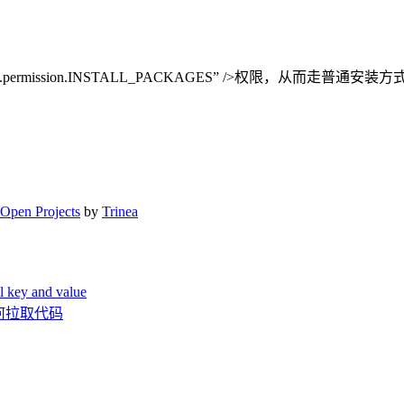
android.permission.INSTALL_PACKAGES” />权限，从而
Open Projects
by
Trinea
 key and value
ub如何拉取代码