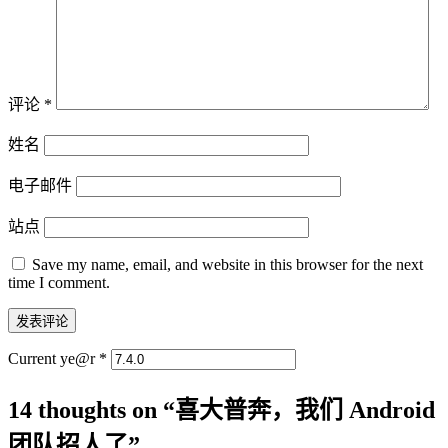
评论
*
姓名
电子邮件
站点
Save my name, email, and website in this browser for the next
time I comment.
Current ye@r
*
14 thoughts on “
喜大普奔，我们 Android
团队招人了
”