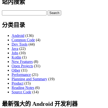
站内搜索
Search
for:
分类目录
Android
(136)
Common Code
(4)
Dev Tools
(44)
Java
(22)
Jobs
(10)
Kotlin
(1)
New Features
(8)
Open Projects
(31)
Other
(11)
Performance
(21)
Planning and Summary
(19)
Product
(15)
Reading Notes
(6)
Source Code
(14)
最新强大的 Android 开发利器