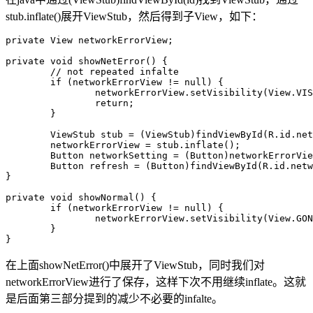
stub.inflate()展开ViewStub，然后得到子View，如下：
private View networkErrorView;

private void showNetError() {

	// not repeated infalte

	if (networkErrorView != null) {

		networkErrorView.setVisibility(View.VISIBLE);

		return;

	}

	ViewStub stub = (ViewStub)findViewById(R.id.network_error_layout);

	networkErrorView = stub.inflate();

	Button networkSetting = (Button)networkErrorView.findViewById(R.id.network_setting);

	Button refresh = (Button)findViewById(R.id.network_refresh);

}

private void showNormal() {

	if (networkErrorView != null) {

		networkErrorView.setVisibility(View.GONE);

	}

}
在上面showNetError()中展开了ViewStub，同时我们对
networkErrorView进行了保存，这样下次不用继续inflate。这就
是后面第三部分提到的减少不必要的infalte。