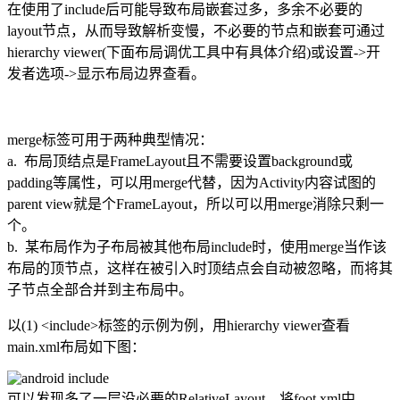
在使用了include后可能导致布局嵌套过多，多余不必要的
layout节点，从而导致解析变慢，不必要的节点和嵌套可通过
hierarchy viewer(下面布局调优工具中有具体介绍)或设置->开
发者选项->显示布局边界查看。
merge标签可用于两种典型情况：
a. 布局顶结点是FrameLayout且不需要设置background或
padding等属性，可以用merge代替，因为Activity内容试图的
parent view就是个FrameLayout，所以可以用merge消除只剩一
个。
b. 某布局作为子布局被其他布局include时，使用merge当作该
布局的顶节点，这样在被引入时顶结点会自动被忽略，而将其
子节点全部合并到主布局中。
以(1) <include>标签的示例为例，用hierarchy viewer查看
main.xml布局如下图：
可以发现多了一层没必要的RelativeLayout，将foot.xml中