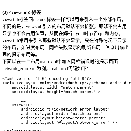
(2) <viewstub>标签
viewstub标签同include标签一样可以用来引入一个外部布局，
不同的是，viewstub引入的布局默认不会扩张，即既不会占用
显示也不会占用位置，从而在解析layout时节省cpu和内存。
viewstub常用来引入那些默认不会显示，只在特殊情况下显示
的布局，如进度布局、网络失败显示的刷新布局、信息出错出
现的提示布局等。
下面以在一个布局main.xml中加入网络错误时的提示页面
network_error.xml为例。main.mxl代码如下：
<?xml version="1.0" encoding="utf-8"?>

<RelativeLayout xmlns:android="http://schemas.android.c
    android:layout_width="match_parent"

    android:layout_height="match_parent" >

	……

    <ViewStub

        android:id="@+id/network_error_layout"

        android:layout_width="match_parent"

        android:layout_height="match_parent"

        android:layout="@layout/network_error" />
