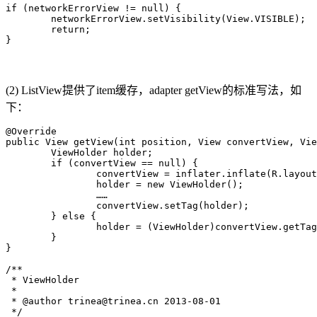
if (networkErrorView != null) {

	networkErrorView.setVisibility(View.VISIBLE);

	return;

}
(2) ListView提供了item缓存，adapter getView的标准写法，如
下：
@Override

public View getView(int position, View convertView, Vie
	ViewHolder holder;

	if (convertView == null) {

		convertView = inflater.inflate(R.layout.list_item, null);

		holder = new ViewHolder();

		……

		convertView.setTag(holder);

	} else {

		holder = (ViewHolder)convertView.getTag();

	}

}

/**

 * ViewHolder

 * 

 * @author trinea@trinea.cn 2013-08-01

 */
