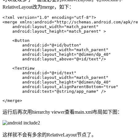
RelativeLayout改为merge，如下：
<?xml version="1.0" encoding="utf-8"?>

<merge xmlns:android="http://schemas.android.com/apk/re
    android:layout_width="match_parent"

    android:layout_height="match_parent" >

    <Button

        android:id="@+id/button"

        android:layout_width="match_parent"

        android:layout_height="@dimen/dp_40"

        android:layout_above="@+id/text"/>

    <TextView

        android:id="@+id/text"

        android:layout_width="match_parent"

        android:layout_height="@dimen/dp_40"

        android:layout_alignParentBottom="true"

        android:text="@string/app_name" />

</merge>
运行后再次用hierarchy viewer查看main.xml布局如下图：
这样就不会有多余的RelativeLayout节点了。