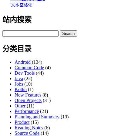
文本空格化
站内搜索
Search
for:
分类目录
Android
(134)
Common Code
(4)
Dev Tools
(44)
Java
(22)
Jobs
(10)
Kotlin
(1)
New Features
(8)
Open Projects
(31)
Other
(11)
Performance
(21)
Planning and Summary
(19)
Product
(15)
Reading Notes
(6)
Source Code
(14)