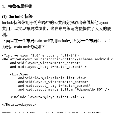
1、抽象布局标签
(1) <include>标签
include标签常用于将布局中的公共部分提取出来供其他layout
共用，以实现布局模块化，这在布局编写方便提供了大大的便
利。
下面以在一个布局main.xml中用include引入另一个布局foot.xml
为例。main.mxl代码如下：
<?xml version="1.0" encoding="utf-8"?>

<RelativeLayout xmlns:android="http://schemas.android.c
    android:layout_width="match_parent"

    android:layout_height="match_parent" >

    <ListView

        android:id="@+id/simple_list_view"

        android:layout_width="match_parent"

        android:layout_height="match_parent"

        android:layout_marginBottom="@dimen/dp_80" />

    <include layout="@layout/foot.xml" />

</RelativeLayout>