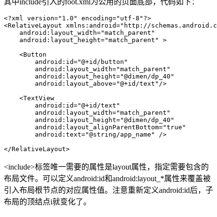
其中include引入的foot.xml为公用的页面底部，代码如下：
<?xml version="1.0" encoding="utf-8"?>

<RelativeLayout xmlns:android="http://schemas.android.c
    android:layout_width="match_parent"

    android:layout_height="match_parent" >

    <Button

        android:id="@+id/button"

        android:layout_width="match_parent"

        android:layout_height="@dimen/dp_40"

        android:layout_above="@+id/text"/>

    <TextView

        android:id="@+id/text"

        android:layout_width="match_parent"

        android:layout_height="@dimen/dp_40"

        android:layout_alignParentBottom="true"

        android:text="@string/app_name" />

</RelativeLayout>
<include>标签唯一需要的属性是layout属性，指定需要包含的
布局文件。可以定义android:id和android:layout_*属性来覆盖被
引入布局根节点的对应属性值。注意重新定义android:id后，子
布局的顶结点i就变化了。