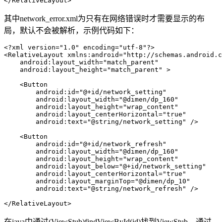
</RelativeLayout>
其中network_error.xml为只有在网络错误时才需要显示的布
局，默认不会被解析，示例代码如下：
<?xml version="1.0" encoding="utf-8"?>

<RelativeLayout xmlns:android="http://schemas.android.c
    android:layout_width="match_parent"

    android:layout_height="match_parent" >

    <Button

        android:id="@+id/network_setting"

        android:layout_width="@dimen/dp_160"

        android:layout_height="wrap_content"

        android:layout_centerHorizontal="true"

        android:text="@string/network_setting" />

    <Button

        android:id="@+id/network_refresh"

        android:layout_width="@dimen/dp_160"

        android:layout_height="wrap_content"

        android:layout_below="@+id/network_setting"

        android:layout_centerHorizontal="true"

        android:layout_marginTop="@dimen/dp_10"

        android:text="@string/network_refresh" />

</RelativeLayout>
在java中通过(ViewStub)findViewById(id)找到ViewStub，通过