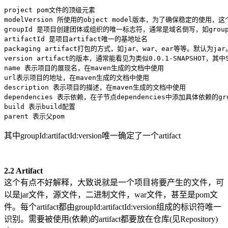
project pom文件的顶级元素

modelVersion 所使用的object model版本，为了确保稳定的使
groupId 是项目创建团体或组织的唯一标志符，通常是域名倒写，如groupId  
artifactId 是项目artifact唯一的基地址名

packaging artifact打包的方式，如jar、war、ear等等。默认
version artifact的版本，通常能看见为类似0.0.1-SNAPSHOT，其
name 表示项目的展现名，在maven生成的文档中使用

url表示项目的地址，在maven生成的文档中使用

description 表示项目的描述，在maven生成的文档中使用

dependencies 表示依赖，在子节点dependencies中添加具体依赖的group
build 表示build配置

parent 表示父pom
其中groupId:artifactId:version唯一确定了一个artifact
2.2 Artifact
这个有点不好解释，大致说就是一个项目将要产生的文件，可
以是jar文件，源文件，二进制文件，war文件，甚至是pom文
件。每个artifact都由groupId:artifactId:version组成的标识符唯一
识别。需要被使用(依赖)的artifact都要放在仓库(见Repository)