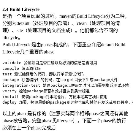
2.4 Build Lifecycle
是指一个项目build的过程。maven的Build Lifecycle分为三种，
分别为default（处理项目的部署）、clean（处理项目的清
理）、site（处理项目的文档生成）。他们都包含不同的
lifecycle。
Build Lifecycle是由phases构成的，下面重点介绍default Build
Lifecycle几个重要的phase
validate 验证项目是否正确以及必须的信息是否可用

compile 编译源代码

test 测试编译后的代码，即执行单元测试代码

package 打包编译后的代码，在target目录下生成package文件

integration-test 处理package以便需要时可以部署到集成测试环境

verify 检验package是否有效并且达到质量标准

install 安装package到本地仓库，方便本地其它项目使用

deploy 部署，拷贝最终的package到远程仓库和替他开发这或项目共享
以上的phase是有序的（注意实际两个相邻phase之间还有其他
phase被省略，完整phase见lifecycle），下面一个phase的执行
必须在上一个phase完成后