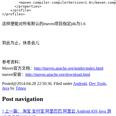
        <maven.compiler.compilerVersion>1.6</maven.comp
      </properties>       

    </profile>      

</profiles>
这样便能对所有默认的maven项目指定jdk为1.6
到此为止，休息会儿
参考资料：
Maven官方文档：
http://maven.apache.org/guides/index.html
maven安装：
http://maven.apache.org/download.html
Posted@2014-04-28 22:50:36, Filed under
Android
,
Dev Tools
,
Java
by
Trinea
Post navigation
? 上一篇： 淘宝 支付宝 阿里巴巴 阿里云 Android iOS Java 测