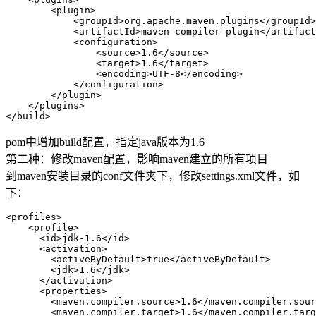
        <plugin>

            <groupId>org.apache.maven.plugins</groupId>

            <artifactId>maven-compiler-plugin</artifact
            <configuration>

                <source>1.6</source>

                <target>1.6</target>

                <encoding>UTF-8</encoding>

            </configuration>

        </plugin>

    </plugins>

</build>
pom中增加build配置，指定java版本为1.6
第二种：修改maven配置，影响maven建立的所有项目
到maven安装目录的conf文件夹下，修改settings.xml文件，如
下：
<profiles>   

    <profile>     

      <id>jdk-1.6</id>       

      <activation>       

        <activeByDefault>true</activeByDefault>       

        <jdk>1.6</jdk>       

      </activation>       

      <properties>       

        <maven.compiler.source>1.6</maven.compiler.sour
        <maven.compiler.target>1.6</maven.compiler.targ