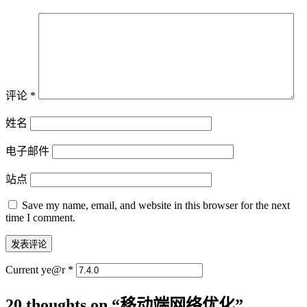
评论
*
姓名
电子邮件
站点
Save my name, email, and website in this browser for the next
time I comment.
Current ye@r
*
20 thoughts on “
移动端网络优化
”